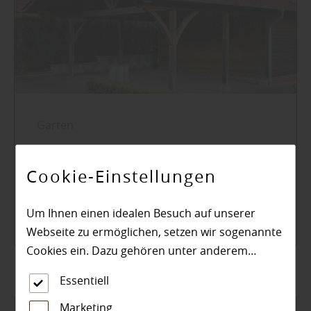
Garten
Carport - die vielseitige
Alternative zur massiven Garage
Cookie-Einstellungen
Mehr zu Carports
Um Ihnen einen idealen Besuch auf unserer
Webseite zu ermöglichen, setzen wir sogenannte
Cookies ein. Dazu gehören unter anderem
Cookies, die für die Steuerung und den
Essentiell
reibungslosen Betrieb unserer kommerziellen
Unternehmensseite notwendig sind. Zusätzlich
Marketing